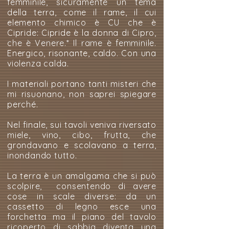
femminile, sicuramente un tema
della terra, come il rame, il cui
elemento chimico è CU che è
Cipride: Cipride è la donna di Cipro,
che è Venere.* Il rame è femminile.
Energico, risonante, caldo. Con una
violenza calda.
I materiali portano tanti misteri che
mi risuonano, non saprei spiegare
perché.
Nel finale, sui tavoli veniva riversato
miele, vino, cibo, frutta, che
grondavano e scolavano a terra,
inondando tutto.
La terra è un amalgama che si può
scolpire, consentendo di avere
cose in scale diverse: da un
cassetto di legno esce una
forchetta ma il piano del tavolo
ricoperto di sabbia diventa una