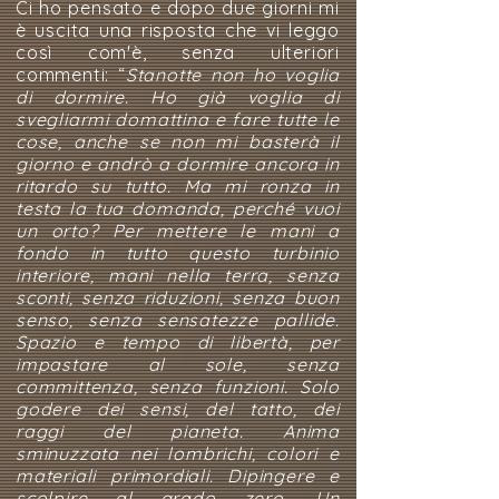
Ci ho pensato e dopo due giorni mi
è uscita una risposta che vi leggo
così com'è, senza ulteriori
commenti: “
Stanotte non ho voglia
di dormire. Ho già voglia di
svegliarmi domattina e fare tutte le
cose, anche se non mi basterà il
giorno e andrò a dormire ancora in
ritardo su tutto. Ma mi ronza in
testa la tua domanda, perché vuoi
un orto? Per mettere le mani a
fondo in tutto questo turbinio
interiore, mani nella terra, senza
sconti, senza riduzioni, senza buon
senso, senza sensatezze pallide.
Spazio e tempo di libertà, per
impastare al sole, senza
committenza, senza funzioni. Solo
godere dei sensi, del tatto, dei
raggi del pianeta. Anima
sminuzzata nei lombrichi, colori e
materiali primordiali. Dipingere e
scolpire al grado zero. Un