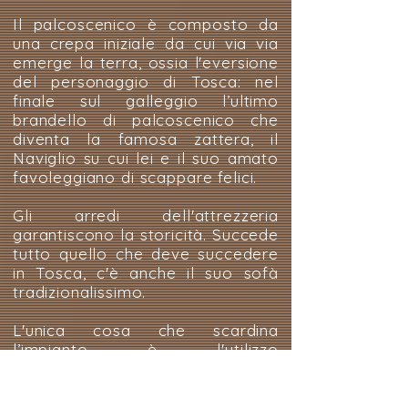
Il palcoscenico è composto da
una crepa iniziale da cui via via
emerge la terra, ossia l'eversione
del personaggio di Tosca: nel
finale sul galleggio l’ultimo
brandello di palcoscenico che
diventa la famosa zattera, il
Naviglio su cui lei e il suo amato
favoleggiano di scappare felici.
Gli arredi dell'attrezzeria
garantiscono la storicità. Succede
tutto quello che deve succedere
in Tosca, c'è anche il suo sofà
tradizionalissimo.
L'unica cosa che scardina
l’impianto è l'utilizzo
dell'ambientazione, del
paesaggio: una voragine si apre
in un movimento lento,