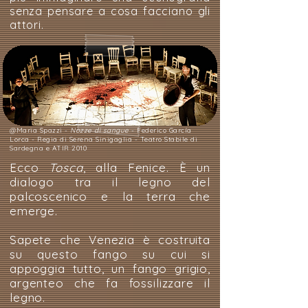
senza pensare a cosa facciano gli
attori.
@Maria Spazzi -
Nozze di sangue
- Federico García
Lorca - Regia di Serena Sinigaglia - Teatro Stabile di
Sardegna e ATIR 2010
Ecco
Tosca
, alla Fenice. È un
dialogo tra il legno del
palcoscenico e la terra che
emerge.
Sapete che Venezia è costruita
su questo fango su cui si
appoggia tutto, un fango grigio,
argenteo che fa fossilizzare il
legno.