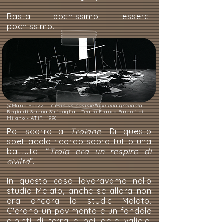
Basta pochissimo, esserci
pochissimo.
@Maria Spazzi -
Come un cammello in una grondaia
-
Regia di Serena Sinigaglia - Teatro Franco Parenti di
Milano - ATIR 1998
Poi scorro a
Troiane
. Di questo
spettacolo ricordo soprattutto una
battuta: “
Troia era un respiro di
civiltà
”.
In questo caso lavoravamo nello
studio Melato, anche se allora non
era ancora lo studio Melato.
C'erano un pavimento e un fondale
dipinti di terra e poi delle valigie,