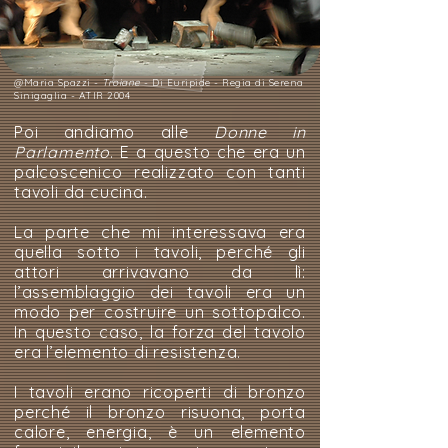
@Maria Spazzi -
Troiane
- Di Euripide - Regia di Serena
Sinigaglia - ATIR 2004
Poi andiamo alle
Donne in
Parlamento
. E a questo che era un
palcoscenico realizzato con tanti
tavoli da cucina.
La parte che mi interessava era
quella sotto i tavoli, perché gli
attori arrivavano da lì:
l’assemblaggio dei tavoli era un
modo per costruire un sottopalco.
In questo caso, la forza del tavolo
era l’elemento di resistenza.
I tavoli erano ricoperti di bronzo
perché il bronzo risuona, porta
calore, energia, è un elemento