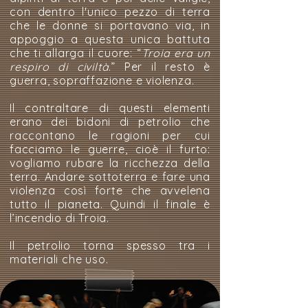
con dentro l'unico pezzo di terra
che le donne si portavano via, in
appoggio a questa unica battuta
che ti allarga il cuore: “
Troia era un
respiro di civiltà
.” Per il resto è
guerra, sopraffazione e violenza.
Il contraltare di questi elementi
erano dei bidoni di petrolio che
raccontano le ragioni per cui
facciamo le guerre, cioè il furto:
vogliamo rubare la ricchezza della
terra. Andare sottoterra e fare una
violenza così forte che avvelena
tutto il pianeta. Quindi il finale è
l’incendio di Troia.
Il petrolio torna spesso tra i
materiali che uso.