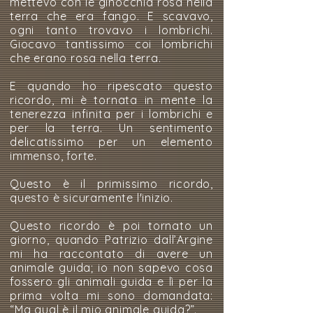
mettevo con le ginocchia rosa nella
terra che era fango. E scavavo,
ogni tanto trovavo i lombrichi.
Giocavo tantissimo coi lombrichi
che erano rosa nella terra.
E quando ho ripescato questo
ricordo, mi è tornata in mente la
tenerezza infinita per i lombrichi e
per la terra. Un sentimento
delicatissimo per un elemento
immenso, forte.
Questo è il primissimo ricordo,
questo è sicuramente l'inizio.
Questo ricordo è poi tornato un
giorno, quando Patrizio dall’Argine
mi ha raccontato di avere un
animale guida; io non sapevo cosa
fossero gli animali guida e lì per la
prima volta mi sono domandata:
“Ma qual è il mio animale guida?”.