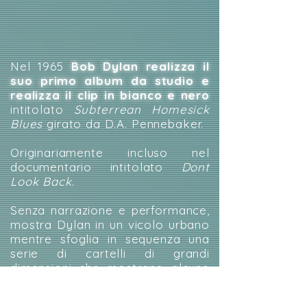
Nel 1965
Bob Dylan realizza il
suo primo album da studio e
realizza il clip in bianco e nero
intitolato
Subterrean Homesick
Blues
girato da D.A. Pennebaker.
Originariamente incluso nel
documentario intitolato
Dont
Look Back
.
Senza narrazione e performance,
mostra Dylan in un vicolo urbano
mentre sfoglia in sequenza una
serie di cartelli di grandi
dimensioni che mostrano alcune
parole dal testo della canzone.