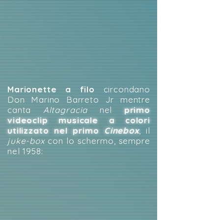
Marionette a filo
circondano
Don Marino Barreto Jr mentre
canta
Altagracia
nel
primo
videoclip musicale a colori
utilizzato nel primo
Cinebox
, il
juke-box
con lo schermo, sempre
nel 1958: