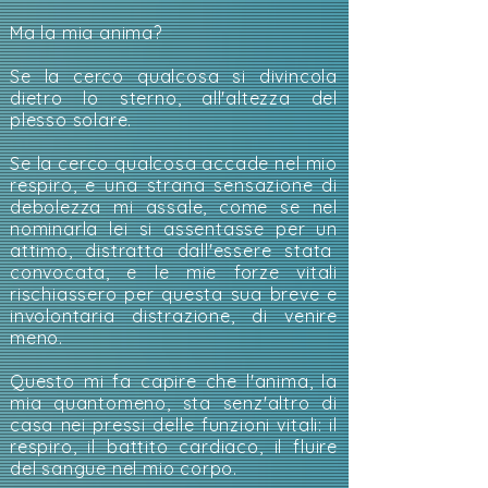
Ma la mia anima?
Se la cerco qualcosa si divincola
dietro lo sterno, all'altezza del
plesso solare.
Se la cerco qualcosa accade nel mio
respiro, e una strana sensazione di
debolezza mi assale, come se nel
nominarla lei si assentasse per un
attimo, distratta dall'essere stata
convocata, e le mie forze vitali
rischiassero per questa sua breve e
involontaria distrazione, di venire
meno.
Questo mi fa capire che l'anima, la
mia quantomeno, sta senz'altro di
casa nei pressi delle funzioni vitali: il
respiro, il battito cardiaco, il fluire
del sangue nel mio corpo.