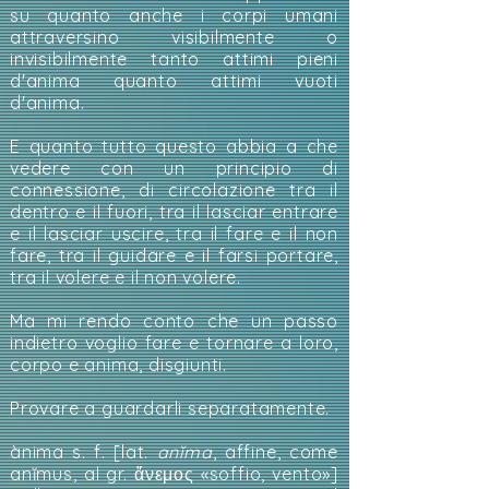
su quanto anche i corpi umani
attraversino visibilmente o
invisibilmente tanto attimi pieni
d'anima quanto attimi vuoti
d'anima.
E quanto tutto questo abbia a che
vedere con un principio di
connessione, di circolazione tra il
dentro e il fuori, tra il lasciar entrare
e il lasciar uscire, tra il fare e il non
fare, tra il guidare e il farsi portare,
tra il volere e il non volere.
Ma mi rendo conto che un passo
indietro voglio fare e tornare a loro,
corpo e anima, disgiunti.
Provare a guardarli separatamente.
ànima s. f. [lat.
anĭma
, affine, come
anĭmus, al gr. ἄνεμος «soffio, vento»]