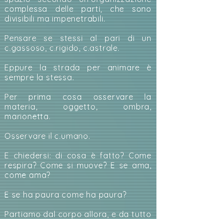
complessa delle parti, che sono
divisibili ma impenetrabili.
Pensare se stessi al pari di un
c.gassoso, c.rigido, c.astrale.
Eppure la strada per animare è
sempre la stessa.
Per prima cosa osservare la
materia, oggetto, ombra,
marionetta.
Osservare il c.umano.
E chiedersi: di cosa è fatto? Come
respira? Come si muove? E se ama,
come ama?
E se ha paura come ha paura?
Partiamo dal corpo allora, e da tutto