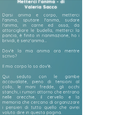
Metterci l'anima - di
Valeria Sacco
Darsi anima e corpo, metterci
l'anima, sputare l'anima, sudare
l'anima, in carne ed ossa, da
attorcigliare le budella, metterci la
pancia, è finito in rianimazione, ho i
brividi, è senz'anima...
Dov'è la mia anima ora mentre
scrivo?
Il mio corpo lo so dov'è.
Qui seduto con le gambe
accavallate, pieno di tensioni al
collo, le mani fredde, gli occhi
stanchi, i rumori attorno che entrano
nelle orecchie, il cervello e la
memoria che cercano di organizzare
i pensieri di tutto quello che avrei
voluto dire in questa pagina.