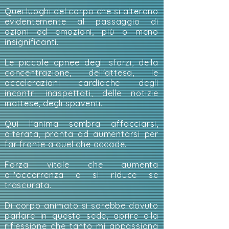
Quei luoghi del corpo che si alterano
evidentemente al passaggio di
azioni ed emozioni, più o meno
insignificanti.
Le piccole apnee degli sforzi, della
concentrazione, dell'attesa, le
accelerazioni cardiache degli
incontri inaspettati, delle notizie
inattese, degli spaventi.
Qui l'anima sembra affacciarsi,
alterata, pronta ad aumentarsi per
far fronte a quel che accade.
Forza vitale che aumenta
all'occorrenza e si riduce se
trascurata.
Di corpo animato si sarebbe dovuto
parlare in questa sede, aprire alla
riflessione che tanto mi appassiona