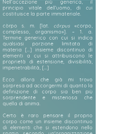
Nell’accezione più generica, il
principio vitale dell’uomo, di cui
costituisce la parte immateriale.
còrpo s. m. [lat.
cŏrpus
«corpo,
complesso, organismo»]. – 1. a.
Termine generico con cui si indica
qualsiasi porzione limitata di
materia […] insieme discontinuo di
elementi a cui si attribuiscono le
proprietà di estensione, divisibilità,
impenetrabilità, […]
Ecco allora che già mi trovo
sorpresa ad accorgermi di quanto la
definizione di corpo sia ben più
sorprendente e misteriosa che
quella di anima.
Certo è raro pensare il proprio
corpo come un insieme discontinuo
di elementi che si estendono nello
spazio secondo un'organizzazione