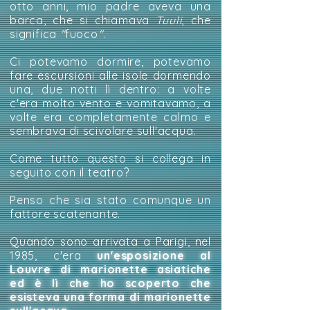
otto anni, mio padre aveva una
barca, che si chiamava
Tuuli
, che
significa
"
fuoco
"
.
Ci potevamo dormire, potevamo
fare escursioni alle isole dormendo
una, due notti lì dentro: a volte
c'era molto vento e vomitavamo, a
volte era completamente calmo e
sembrava di scivolare sull'acqua.
Come tutto questo si collega in
seguito con il teatro?
Penso che sia stato comunque un
fattore scatenante.
Quando sono arrivata a Parigi, nel
1985, c'era
un'esposizione al
Louvre di marionette asiatiche
ed è lì che ho scoperto che
esisteva una forma di marionette