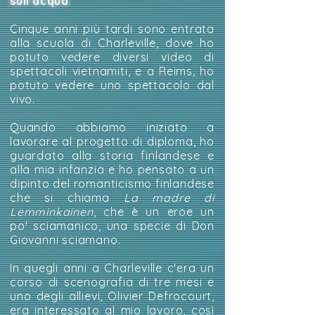
sull'acqua
.
Cinque anni più tardi sono entrata
alla scuola di Charleville, dove ho
potuto vedere diversi video di
spettacoli vietnamiti, e a Reims, ho
potuto vedere uno spettacolo dal
vivo.
Quando abbiamo iniziato a
lavorare al progetto di diploma, ho
guardato alla storia finlandese e
alla mia infanzia e ho pensato a un
dipinto del romanticismo finlandese
che si chiama
La madre di
Lemminkainen
, che è un eroe un
po' sciamanico, una specie di Don
Giovanni sciamano.
In quegli anni a Charleville c'era un
corso di scenografia di tre mesi e
uno degli allievi, Olivier Defrocourt,
era interessato al mio lavoro, così