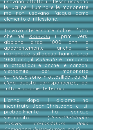
usavano affatto i riflessi: usavano
le luci per illuminare le marionette
ma non usavano l'acqua come
elemento di riflessione.
Trovavo interessante inoltre il fatto
che nel
Kalevala
i primi versi
abbiano circa 1000 anni e
apparentemente anche le
marionette sull'acqua hanno circa
1000 anni; il
Kalevala
è composto
in ottosillabi e anche le canzoni
vietnamite per marionette
sull'acqua sono in ottosillabi, quindi
c'era questa corrispondenza, del
tutto e puramente teorica.
L'anno dopo il diploma ho
incontrato Jean-Christophe e lui,
probabilmente ha sangue
vietnamita. (
Jean-Christophe
Canivet, co-fondatore della
Compagnia Illusia-Aurora, n.d.r.
)