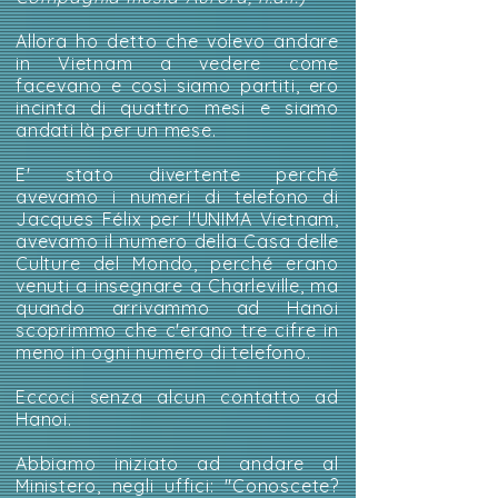
Allora ho detto che volevo andare
in Vietnam a vedere come
facevano e così siamo partiti, ero
incinta di quattro mesi e siamo
andati là per un mese.
E' stato divertente perché
avevamo i numeri di telefono di
Jacques Félix per l'UNIMA Vietnam,
avevamo il numero della Casa delle
Culture del Mondo, perché erano
venuti a insegnare a Charleville, ma
quando arrivammo ad Hanoi
scoprimmo che c'erano tre cifre in
meno in ogni numero di telefono.
Eccoci senza alcun contatto ad
Hanoi.
Abbiamo iniziato ad andare al
Ministero, negli uffici: "Conoscete?