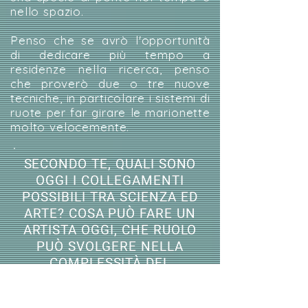
nello spazio.
Penso che se avrò l'opportunità
di dedicare più tempo a
residenze nella ricerca, penso
che proverò due o tre nuove
tecniche, in particolare i sistemi di
ruote per far girare le marionette
molto velocemente.
SECONDO TE, QUALI SONO
OGGI I COLLEGAMENTI
POSSIBILI TRA SCIENZA ED
ARTE? COSA PUÒ FARE UN
ARTISTA OGGI, CHE RUOLO
PUÒ SVOLGERE NELLA
COMPLESSITÀ DEL
MONDO?