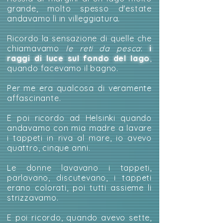
grande, molto spesso d'estate
andavamo lì in villeggiatura.
Ricordo la sensazione di quelle che
chiamavamo
le reti da pesca
:
i
raggi di luce sul fondo del lago
,
quando facevamo il bagno.
Per me era qualcosa di veramente
affascinante.
E poi ricordo ad Helsinki quando
andavamo con mia madre a lavare
i tappeti in riva al mare, io avevo
quattro, cinque anni.
Le donne lavavano i tappeti,
parlavano, discutevano, i tappeti
erano colorati, poi tutti assieme li
strizzavamo.
E poi ricordo, quando avevo sette,