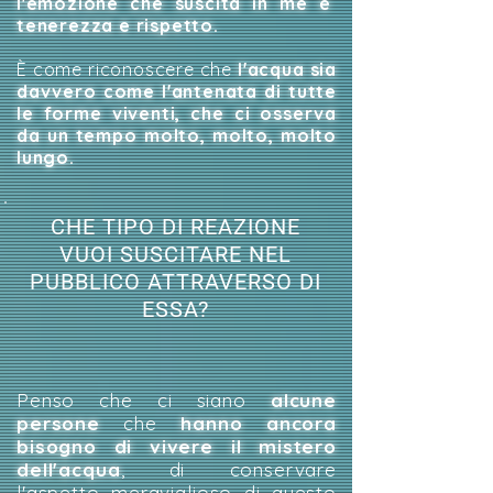
l'emozione che suscita in me è
tenerezza e rispetto.
È come riconoscere che
l'acqua sia
davvero come l'antenata di tutte
le forme viventi, che ci osserva
da un tempo molto, molto, molto
lungo.
CHE TIPO DI REAZIONE
VUOI SUSCITARE NEL
PUBBLICO ATTRAVERSO DI
ESSA?
Penso che ci siano
alcune
persone
che
hanno ancora
bisogno di vivere il mistero
dell'acqua
, di conservare
l'aspetto meraviglioso di questo