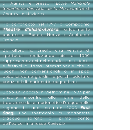
di Aarhus e presso l'
École Nationale
Supérieure des Arts de la Marionnette
di
Charleville-Mézières.
Ha co-fondato nel 1997 la Compagnia
Théâtre d'Illusia-Aurora
, attualmente
basata a Rouen, Nouvelle Aquitaine,
Francia.
Da allora ha creato una ventina di
spettacoli, realizzando più di 1000
rappresentazioni nel mondo, sia in teatri
e festival di fama internazionale che in
luoghi non convenzionali o in spazi
pubblici come giardini e parchi adatti a
creazioni di marionette acquatiche.
Dopo un viaggio in Vietnam nel 1997 per
andare incontro alla fonte della
tradizione delle marionette d'acqua nella
regione di Hanoi, crea nel 2000
First
Song,
uno spettacolo di marionette
d'acqua ispirato al primo canto
dell'epica finlandese
Kalevala
.