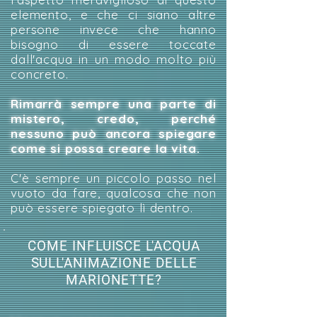
elemento, e che ci siano altre
persone invece che hanno
bisogno di essere toccate
dall'acqua in un modo molto più
concreto.
Rimarrà sempre una parte di
mistero, credo, perché
nessuno può ancora spiegare
come si possa creare la vita.
C'è sempre un piccolo passo nel
vuoto da fare, qualcosa che non
può essere spiegato lì dentro.
COME INFLUISCE L'ACQUA
SULL'ANIMAZIONE DELLE
MARIONETTE?