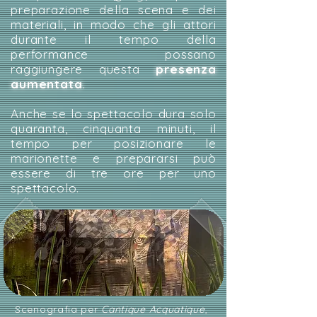
preparazione della scena e dei
materiali, in modo che gli attori
durante il tempo della
performance possano
raggiungere questa
presenza
aumentata
.
Anche se lo spettacolo dura solo
quaranta, cinquanta minuti, il
tempo per posizionare le
marionette e prepararsi può
essere di tre ore per uno
spettacolo.
Scenografia per
Cantique Acquatique
,