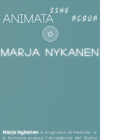
ACQUA
MARJA NYKANEN
Marja Nykanen
è originaria di Helsinki, si
è formata presso l'
Accademia del Teatro