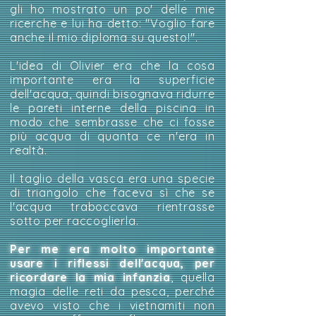
gli ho mostrato un po' delle mie
ricerche e lui ha detto: "Voglio fare
anche il mio diploma su questo!".
L'idea di Olivier era che la cosa
importante era la superficie
dell'acqua, quindi bisognava ridurre
le pareti interne della piscina in
modo che sembrasse che ci fosse
più acqua di quanta ce n'era in
realtà.
Il taglio della vasca era una specie
di triangolo che faceva sì che se
l'acqua traboccava rientrasse
sotto per raccoglierla.
Per me era molto importante
usare i riflessi dell'acqua, per
ricordare la mia infanzia
, quella
magia delle reti da pesca, perché
avevo visto che i vietnamiti non