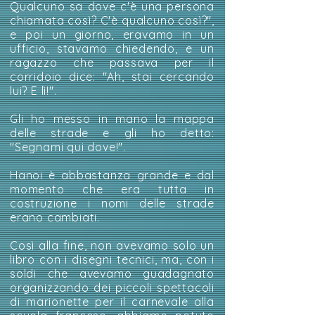
Qualcuno sa dove c'è una persona
chiamata così? C'è qualcuno così?",
e poi un giorno, eravamo in un
ufficio, stavamo chiedendo, e un
ragazzo che passava per il
corridoio dice: "Ah, stai cercando
lui? E lì!".
Gli ho messo in mano la mappa
delle strade e gli ho detto:
"Segnami qui dove!".
Hanoi è abbastanza grande e dal
momento che era tutta in
costruzione i nomi delle strade
erano cambiati.
Così alla fine, non avevamo solo un
libro con i disegni tecnici, ma, con i
soldi che avevamo guadagnato
organizzando dei piccoli spettacoli
di marionette per il carnevale alla