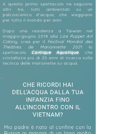
A questo primo spettacolo ne seguono
altri tre, tutti ambientati su un
palcoscenico d'acqua, che viaggiano
per tutto il mondo per anni.
Dopo una residenza a Taiwan nel
maggio-giugno 2019 alla
Lize Puppet Art
Colony
, crea per il
Festival Mondial des
Théâtres de Marionnette 2021
lo
spettacolo
Cantique Aquatique
, che
cristallizza più di 25 anni di ricerca sulla
tecnica delle marionette su acqua.
CHE RICORDI HAI
DELL'ACQUA DALLA TUA
INFANZIA FINO
ALL'INCONTRO CON IL
VIETNAM?
Mio padre è nato al confine con la
Russia ai margini di un lago molto