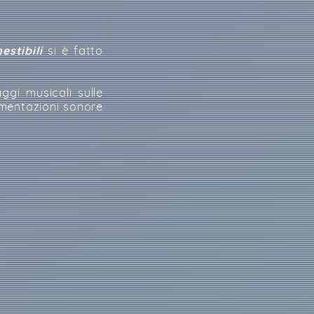
.
estibili
si è fatto
ggi musicali sulle
imentazioni sonore