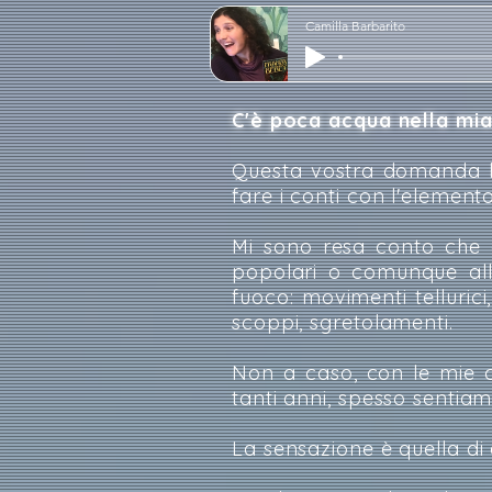
Camilla Barbarito
C'è poca acqua nella mia 
Questa vostra domanda ha
fare i conti con l'elemen
Mi sono resa conto che c
popolari o comunque alla
fuoco: movimenti tellurici,
scoppi, sgretolamenti.
Non a caso, con le mie ca
tanti anni, spesso sentiam
La sensazione è quella d