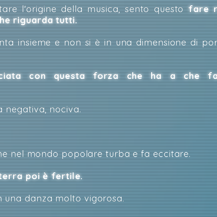
are l'origine della musica, sento questo
fare r
e riguarda tutti.
nta insieme e non si è in una dimensione di p
nciata con questa forza che ha a che f
à negativa, nociva.
 che nel mondo popolare turba e fa eccitare.
terra poi è fertile.
n una danza molto vigorosa.