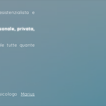
stenzialista e
sonale, privata,
le tutte quante
sicologo
Marius