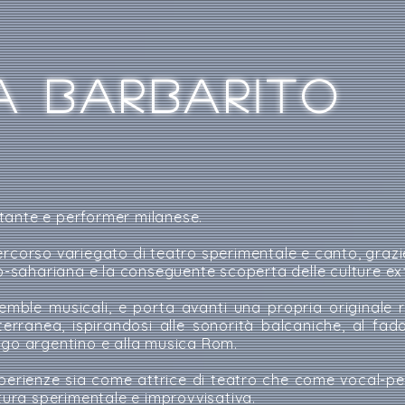
A BARBARITO
ante e performer milanese.
ercorso variegato di teatro sperimentale e canto, graz
Sub-sahariana e la conseguente scoperta delle culture e
mble musicali, e porta avanti una propria originale r
erranea, ispirandosi alle sonorità balcaniche, al fad
ngo argentino e alla musica Rom.
perienze sia come attrice di teatro che come vocal-per
atura sperimentale e improvvisativa.