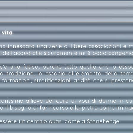
vita.
 innescato una serie di libere associazioni e m
to dell'acqua che sicuramente mi è poco congenia
'è una fatica, perché tutto quello che io assoc
 tradizione, lo associo all'elemento della terr
 formazioni, stratificazioni, aridità che si presta
rissime allieve del coro di voci di donne in cu
o il bisogno di far ricorso alla pietra come imma
i essere un cerchio quasi come a Stonehenge.