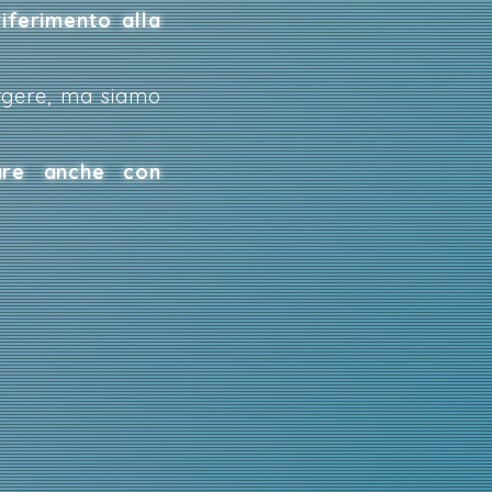
iferimento alla
orgere, ma siamo
are anche con