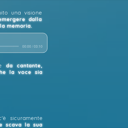
uito una visione
emergere dalla
 la memoria.
00:00 / 03:10
me
da cantante,
che la voce sia
'è sicuramente
e scava la sua