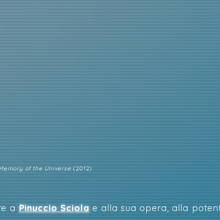
 Memory of the Universe
(2012)
re a
Pinuccio Sciola
e alla sua opera, alla poten