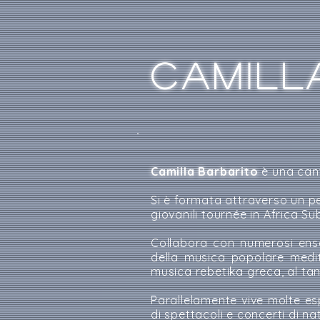
CAMILL
Camilla Barbarito
è una cant
Si è formata attraverso un p
giovanili tournée in Africa 
Collabora con numerosi ense
della musica popolare medit
musica rebetika greca, al ta
Parallelamente vive molte es
di spettacoli e concerti di n