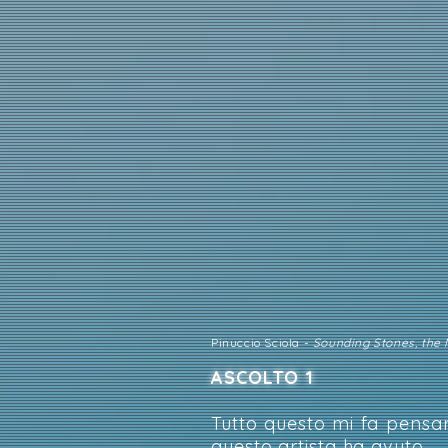
Pinuccio Sciola -
Sounding Stones, the
ASCOLTO 1
Tutto questo mi fa pensa
questo artista ha avuto.