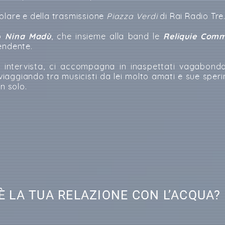
olare e della trasmissione
Piazza Verdi
di Rai Radio Tre
io
Nina Madù
, che insieme alla band le
Reliquie Comm
endente.
a intervista, ci accompagna in inaspettati vagabonda
viaggiando tra musicisti da lei molto amati e sue sper
n solo.
È LA TUA RELAZIONE CON L’ACQUA?