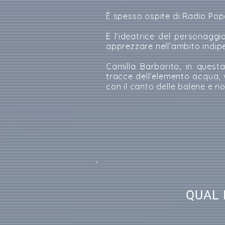
È spesso ospite di Radio Pop
È l’ideatrice del personagg
apprezzare nell’ambito indip
Camilla Barbarito, in quest
tracce dell’elemento acqua, 
con il canto delle balene e no
QUAL 