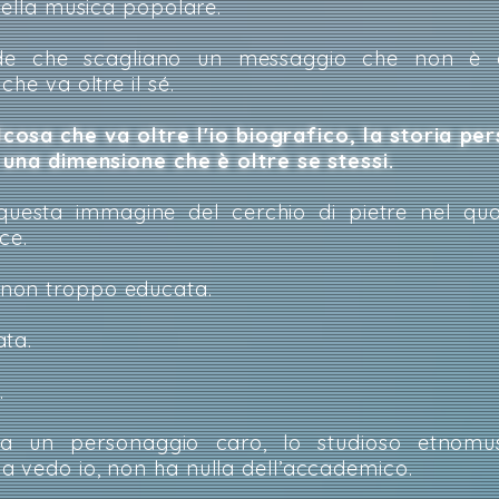
nella musica popolare.
e che scagliano un messaggio che non è esi
he va oltre il sé.
lcosa che va oltre l'io biografico, la storia per
 una dimensione che è oltre se stessi.
uesta immagine del cerchio di pietre nel qua
ce.
non troppo educata.
ata.
e.
a un personaggio caro, lo studioso etnomu
a vedo io, non ha nulla dell’accademico.