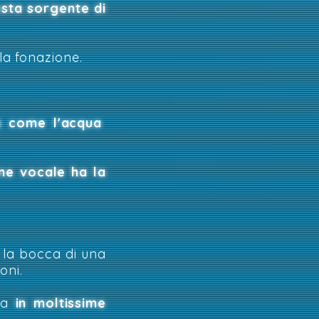
sta sorgente di
la fonazione.
a come l'acqua
one vocale ha la
 la bocca di una
ioni.
dua
in moltissime