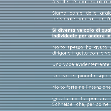
A volte c'è una brutalità 
Siamo come delle arald
personale: ha una qualità c
Si diventa veicolo di qua
individuale per andare in
Molto spesso ho avuto q
dirigono il getto con la vo
Una voce evidentemente 
Una voce spianata, sguai
Molto forte nell'intenzion
Questo mi fa pensare 
Schneider
che, per come l