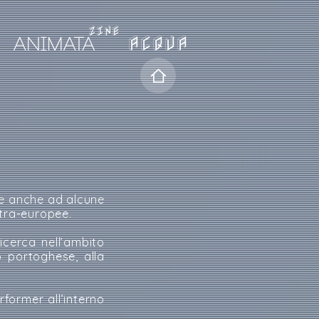
ACQUA
ie anche ad alcune
xtra-europee.
icerca nell’ambito
o portoghese, alla
former all’interno