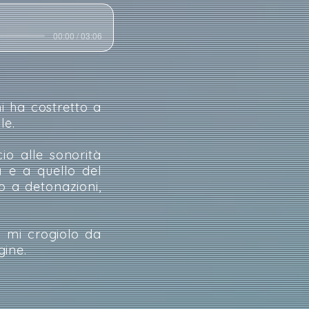
00:00 / 03:06
i ha costretto a
le.
io alle sonorità
a e a quello del
no a detonazioni,
i mi crogiolo da
gine.