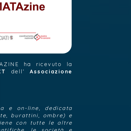
ZINE ha ricevuto la
CT
dell’
Associazione
a e on-line, dedicata
te, burattini, ombre) e
iene con tutte le altre
entifiche, le società e