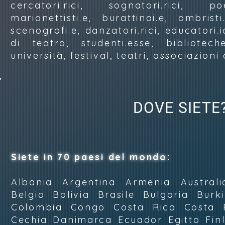
cercatori.rici, sognatori.rici, poe
marionettisti.e, burattinai.e, ombristi.e
scenografi.e, danzatori.rici, educatori.ici
di teatro, studenti.esse, bibliotech
università, festival, teatri, associazioni c
DOVE SIETE
Siete in 70 paesi del mondo:
Albania Argentina Armenia Australi
Belgio Bolivia Brasile Bulgaria Bur
Colombia Congo Costa Rica Costa 
Cechia Danimarca Ecuador Egitto Fin