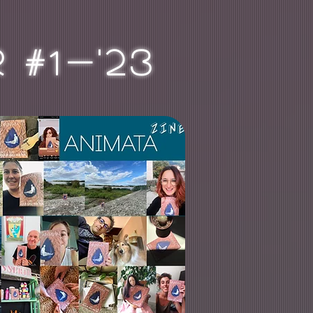
1
 #
-'23